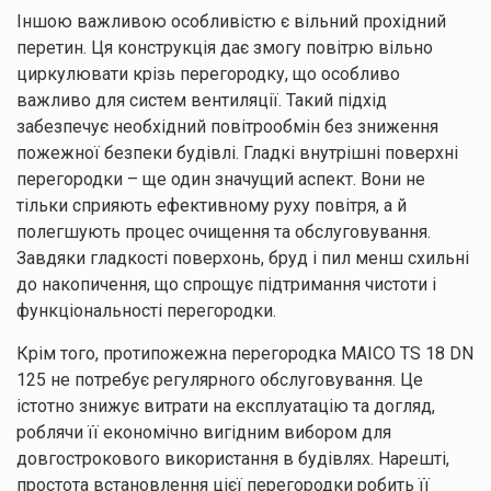
Іншою важливою особливістю є вільний прохідний
перетин. Ця конструкція дає змогу повітрю вільно
циркулювати крізь перегородку, що особливо
важливо для систем вентиляції. Такий підхід
забезпечує необхідний повітрообмін без зниження
пожежної безпеки будівлі. Гладкі внутрішні поверхні
Залишайте заявку
перегородки – ще один значущий аспект. Вони не
тільки сприяють ефективному руху повітря, а й
Ми зв’яжемося з вами найближчим часом.
полегшують процес очищення та обслуговування.
Завдяки гладкості поверхонь, бруд і пил менш схильні
до накопичення, що спрощує підтримання чистоти і
функціональності перегородки.
Крім того, протипожежна перегородка MAICO TS 18 DN
125 не потребує регулярного обслуговування. Це
Натискаючи кнопку “Надіслати”, ви погоджуєтесь з
Правилами обробки
істотно знижує витрати на експлуатацію та догляд,
персональних даних
Дякуємо
роблячи її економічно вигідним вибором для
за заявку!
довгострокового використання в будівлях. Нарешті,
простота встановлення цієї перегородки робить її
Ваші дані