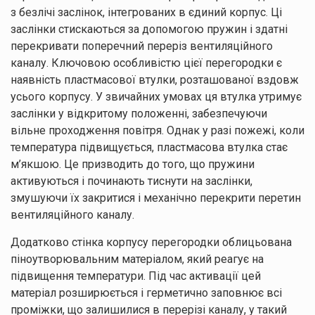
з безлічі заслінок, інтегрованих в єдиний корпус. Ці
заслінки стискаються за допомогою пружин і здатні
перекривати поперечний переріз вентиляційного
каналу. Ключовою особливістю цієї перегородки є
наявність пластмасової втулки, розташованої вздовж
усього корпусу. У звичайних умовах ця втулка утримує
заслінки у відкритому положенні, забезпечуючи
вільне проходження повітря. Однак у разі пожежі, коли
температура підвищується, пластмасова втулка стає
м’якшою. Це призводить до того, що пружини
активуються і починають тиснути на заслінки,
змушуючи їх закритися і механічно перекрити перетин
вентиляційного каналу.
Додатково стінка корпусу перегородки облицьована
піноутворювальним матеріалом, який реагує на
підвищення температури. Під час активації цей
матеріал розширюється і герметично заповнює всі
проміжки, що залишилися в перерізі каналу, у такий