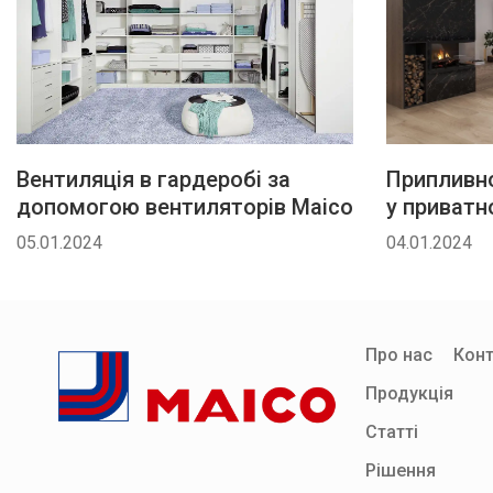
Вентиляція в гардеробі за
Припливн
допомогою вентиляторів Maico
у приватн
MAICO
05.01.2024
04.01.2024
Про нас
Конт
Продукція
Статті
Рішення