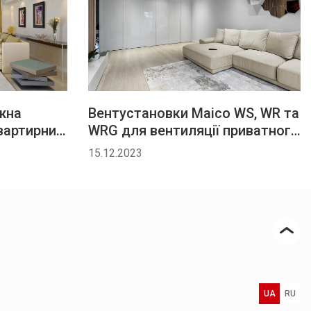
жна
Вентустановки Maico WS, WR та
вартирних
WRG для вентиляції приватного
будинку
15.12.2023
UA
RU