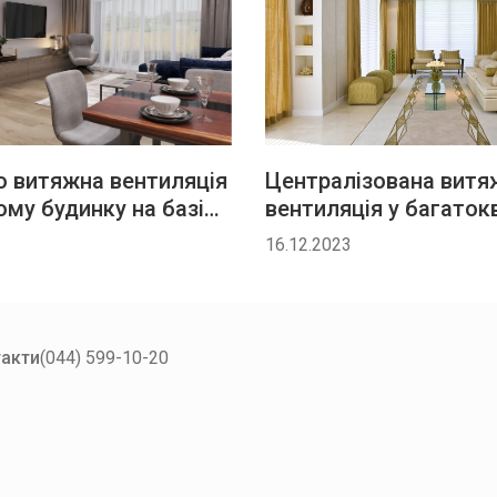
Ми зв’яжемося з вами найближчим часом.
Дякуємо
за заявку!
о витяжна вентиляція
Централізована витя
Ваші дані успішно надіслані!
Натискаючи кнопку “Надіслати”, ви погоджуєтесь з
ому будинку на базі
вентиляція у багаток
Правилами обробки персональних даних
будинках
16.12.2023
акти
(044) 599-10-20