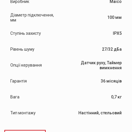
Виробник
Maico
Діаметр підключення,
100 мм
мм
Ступінь захисту
IPX5
Рівень шуму
27/32 дБа
Датчик руху, Таймер
Опції керування
вимкнення
Гарантія
36 місяців
Вага
0,7 кг
Тип монтажу
Настінний, стельовий