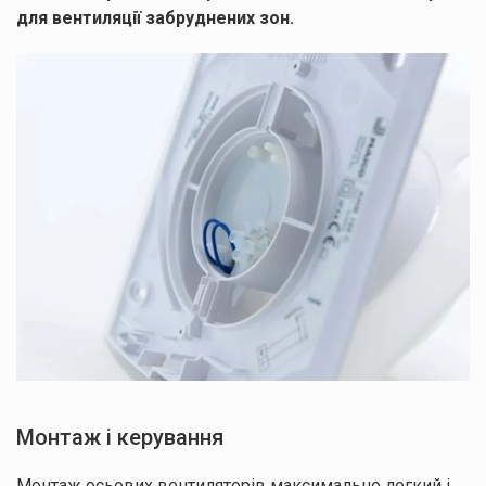
для вентиляції забруднених зон.
Ми зв’яжемося з вами найближчим часом.
Натискаючи кнопку “Надіслати”, ви погоджуєтесь з
Правилами обробки
персональних даних
Дякуємо
за заявку!
Ваші дані
успішно
надіслані!
Монтаж і керування
Монтаж осьових вентиляторів максимально легкий і