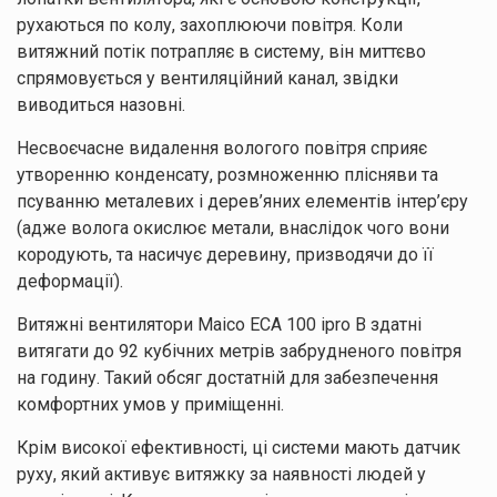
рухаються по колу, захоплюючи повітря. Коли
витяжний потік потрапляє в систему, він миттєво
спрямовується у вентиляційний канал, звідки
виводиться назовні.
Несвоєчасне видалення вологого повітря сприяє
утворенню конденсату, розмноженню плісняви та
псуванню металевих і дерев’яних елементів інтер’єру
(адже волога окислює метали, внаслідок чого вони
кородують, та насичує деревину, призводячи до її
деформації).
Витяжні вентилятори Maico ECA 100 ipro B здатні
витягати до 92 кубічних метрів забрудненого повітря
на годину. Такий обсяг достатній для забезпечення
комфортних умов у приміщенні.
Крім високої ефективності, ці системи мають датчик
руху, який активує витяжку за наявності людей у