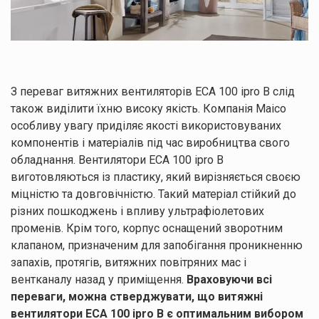
З переваг витяжних вентиляторів ECA 100 ipro B слід
також виділити їхню високу якість. Компанія Maico
особливу увагу приділяє якості використовуваних
компонентів і матеріалів під час виробництва свого
обладнання. Вентилятори ECA 100 ipro B
виготовляються із пластику, який вирізняється своєю
міцністю та довговічністю. Такий матеріал стійкий до
різних пошкоджень і впливу ультрафіолетових
променів. Крім того, корпус оснащений зворотним
клапаном, призначеним для запобігання проникненню
запахів, протягів, витяжних повітряних мас і
вентканалу назад у приміщення.
Враховуючи всі
переваги, можна стверджувати, що витяжні
вентилятори ECA 100 ipro B є оптимальним вибором
Залишайте заявку