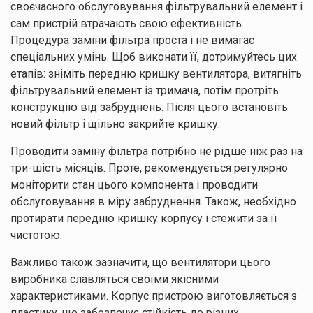
своєчасного обслуговування фільтрувальний елемент і
сам пристрій втрачають свою ефективність.
Процедура заміни фільтра проста і не вимагає
спеціальних умінь. Щоб виконати її, дотримуйтесь цих
етапів: зніміть передню кришку вентилятора, витягніть
фільтрувальний елемент із тримача, потім протріть
конструкцію від забруднень. Після цього встановіть
новий фільтр і щільно закрийте кришку.
Проводити заміну фільтра потрібно не рідше ніж раз на
три-шість місяців. Проте, рекомендується регулярно
моніторити стан цього компонента і проводити
обслуговування в міру забруднення. Також, необхідно
протирати передню кришку корпусу і стежити за її
чистотою.
Важливо також зазначити, що вентилятори цього
виробника славляться своїми якісними
характеристиками. Корпус пристрою виготовляється з
пластику, що забезпечує стійкість до різних