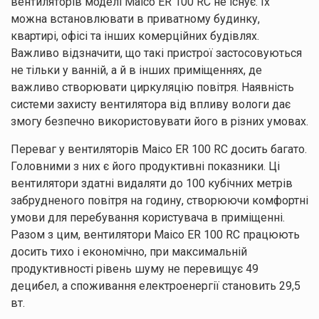
вентиляторів моделі Maico ER 100 RC не існує. Їх
можна встановлювати в приватному будинку,
квартирі, офісі та інших комерційних будівлях.
Важливо відзначити, що такі пристрої застосовуються
не тільки у ванній, а й в інших приміщеннях, де
важливо створювати циркуляцію повітря. Наявність
системи захисту вентилятора від впливу вологи дає
змогу безпечно використовувати його в різних умовах.
Переваг у вентиляторів Maico ER 100 RC досить багато.
Головними з них є його продуктивні показники. Ці
вентилятори здатні видаляти до 100 кубічних метрів
забрудненого повітря на годину, створюючи комфортні
умови для перебування користувача в приміщенні.
Разом з цим, вентилятори Maico ER 100 RC працюють
досить тихо і економічно, при максимальній
продуктивності рівень шуму не перевищує 49
децибел, а споживання електроенергії становить 29,5
вт.