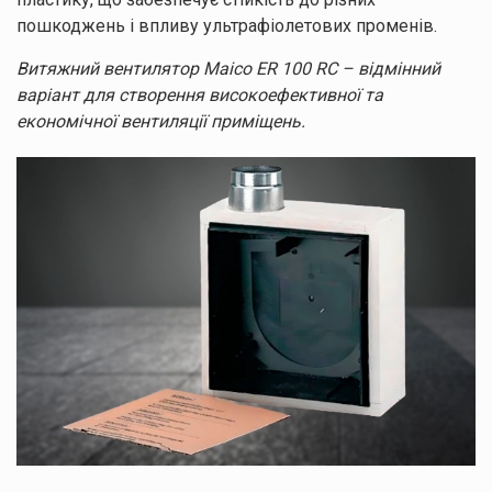
пошкоджень і впливу ультрафіолетових променів.
Витяжний вентилятор Maico ER 100 RC – відмінний
варіант для створення високоефективної та
Залишайте заявку
економічної вентиляції приміщень.
Ми зв’яжемося з вами найближчим часом.
Натискаючи кнопку “Надіслати”, ви погоджуєтесь з
Правилами обробки
персональних даних
Дякуємо
за заявку!
Ваші дані